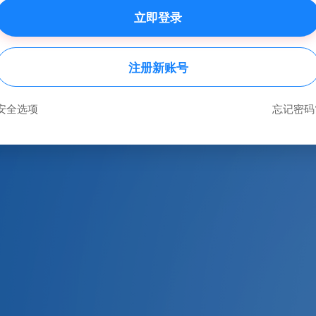
立即登录
注册新账号
安全选项
忘记密码