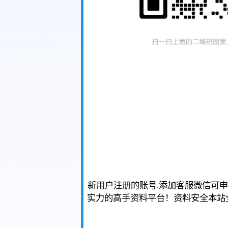
新用户注册的账号.添加客服微信可申
实力的高手资料平台！资料安全本站