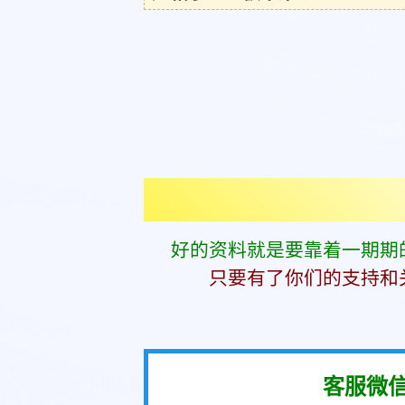
好的资料就是要靠着一期期
只要有了你们的支持和
客服微