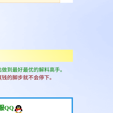
站做到最好最优的解料高手。
赢钱的脚步就不会停下。
服
QQ