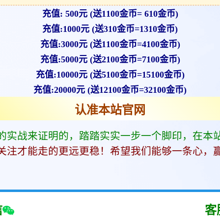
充值: 500元 (送1100金币= 610金币)
充值:1000元 (送310金币=1310金币)
充值:3000元 (送1100金币=4100金币)
充值:5000元 (送2100金币=7100金币)
充值:10000元 (送5100金币=15100金币)
充值:20000元 (送12100金币=32100金币)
认准本站官网
的实战来证明的，踏踏实实一步一个脚印，在本
关注才能走的更远更稳！希望我们能够一条心，
信
客