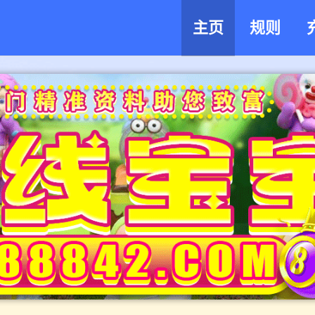
主页
规则