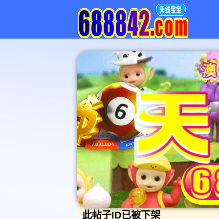
此帖子ID已被下架