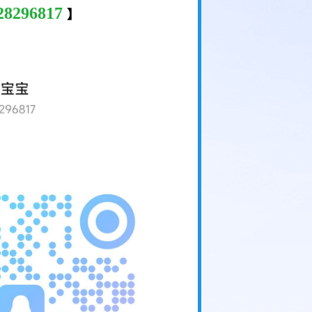
28296817
】