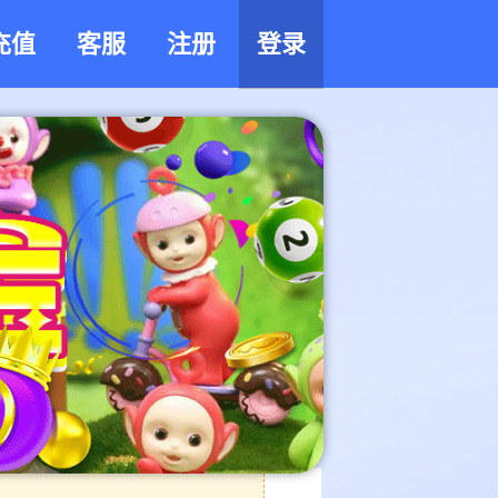
充值
客服
注册
登录