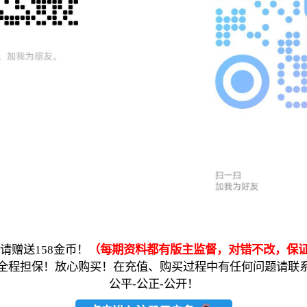
请赠送158金币！
（每期资料都有版主监督，对错不改，保
全程担保！放心购买！在充值、购买过程中有任何问题请联
公平-公正-公开！