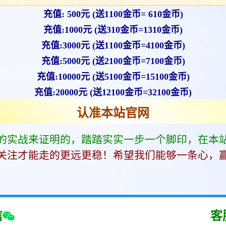
充值: 500元 (送1100金币= 610金币)
充值:1000元 (送310金币=1310金币)
充值:3000元 (送1100金币=4100金币)
充值:5000元 (送2100金币=7100金币)
充值:10000元 (送5100金币=15100金币)
充值:20000元 (送12100金币=32100金币)
认准本站官网
的实战来证明的，踏踏实实一步一个脚印，在本
关注才能走的更远更稳！希望我们能够一条心，
信
客