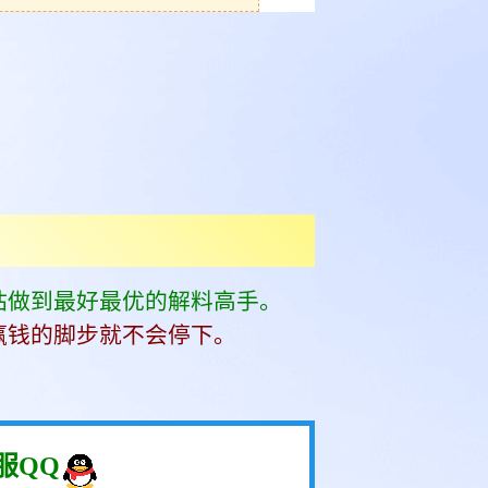
站做到最好最优的解料高手。
赢钱的脚步就不会停下。
服
QQ