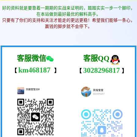
好的资料就是要靠着一期期的实战来证明的，踏踏实实一步一个脚印，
在本站做到最好最优的解料高手。
只要有了你们的支持和关注才能走的更远更稳！希望我们能够一条心，
赢钱的脚步就不会停下。
客服微信
客服
QQ
km468187
3028296817
【
】
【
】