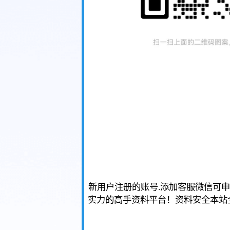
新用户注册的账号.添加客服微信可申
实力的高手资料平台！资料安全本站