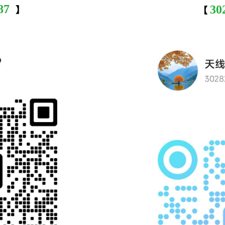
87
30
】
【