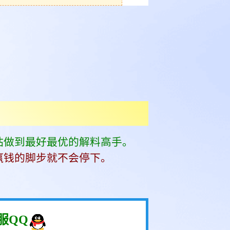
站做到最好最优的解料高手。
赢钱的脚步就不会停下。
服
QQ