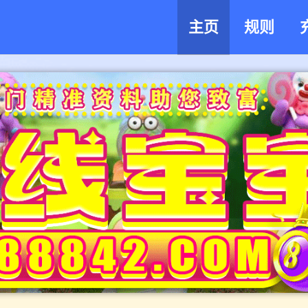
主页
规则