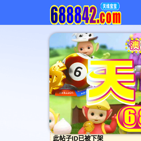
此帖子ID已被下架