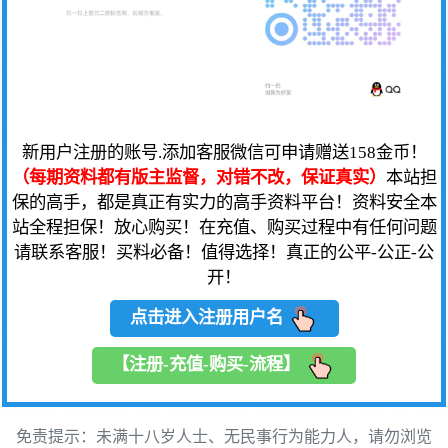
新用户注册的账号.添加客服微信可申请赠送158金币！
（每期资料都有版主监督，对错不改，保证真实）
本站担
保的高手，都是真正有实力的高手资料平台！资料安全本
站全程担保！放心购买！在充值、购买过程中有任何问题
请联系客服！
买料必备！值得选择！真正的公平-公正-公
开！
点击进入注册用户名
【注册-充值-购买-流程】
免责提示：未满十八岁人士、无民事行为能力人，请勿浏览