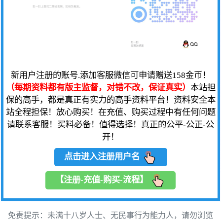
新用户注册的账号.添加客服微信可申请赠送158金币！
（每期资料都有版主监督，对错不改，保证真实）
本站担
保的高手，都是真正有实力的高手资料平台！资料安全本
站全程担保！放心购买！在充值、购买过程中有任何问题
请联系客服！
买料必备！值得选择！真正的公平-公正-公
开！
点击进入注册用户名
【注册-充值-购买-流程】
免责提示：未满十八岁人士、无民事行为能力人，请勿浏览