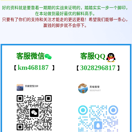
好的资料就是要靠着一期期的实战来证明的，踏踏实实一步一个脚印，
在本站做到最好最优的解料高手。
只要有了你们的支持和关注才能走的更远更稳！希望我们能够一条心，
赢钱的脚步就不会停下。
客服微信
客服
QQ
km468187
3028296817
【
】
【
】