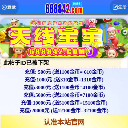
登录
注册
此帖子ID已被下架
充值: 500元 (送1100金币= 610金币)
充值:1000元 (送310金币=1310金币)
充值:3000元 (送1100金币=4100金币)
充值:5000元 (送2100金币=7100金币)
充值:10000元 (送5100金币=15100金币)
充值:20000元 (送12100金币=32100金币)
认准本站官网