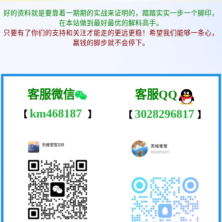
好的资料就是要靠着一期期的实战来证明的，踏踏实实一步一个脚印，
在本站做到最好最优的解料高手。
只要有了你们的支持和关注才能走的更远更稳！希望我们能够一条心，
赢钱的脚步就不会停下。
客服微信
客服
QQ
km468187
3028296817
【
】
【
】