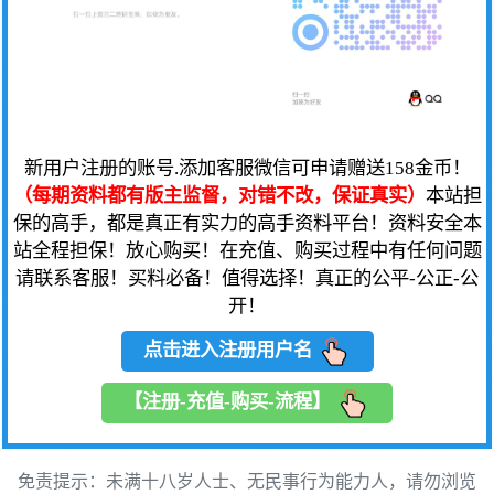
新用户注册的账号.添加客服微信可申请赠送158金币！
（每期资料都有版主监督，对错不改，保证真实）
本站担
保的高手，都是真正有实力的高手资料平台！资料安全本
站全程担保！放心购买！在充值、购买过程中有任何问题
请联系客服！
买料必备！值得选择！真正的公平-公正-公
开！
点击进入注册用户名
【注册-充值-购买-流程】
免责提示：未满十八岁人士、无民事行为能力人，请勿浏览