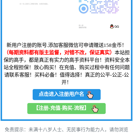
新用户注册的账号.添加客服微信可申请赠送158金币！
（每期资料都有版主监督，对错不改，保证真实）
本站担
保的高手，都是真正有实力的高手资料平台！资料安全本
站全程担保！放心购买！在充值、购买过程中有任何问题
请联系客服！
买料必备！值得选择！真正的公平-公正-公
开！
点击进入注册用户名
【注册-充值-购买-流程】
免责提示：未满十八岁人士、无民事行为能力人，请勿浏览