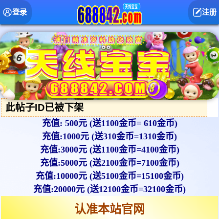
登录
注册
此帖子ID已被下架
充值: 500元 (送1100金币= 610金币)
充值:1000元 (送310金币=1310金币)
充值:3000元 (送1100金币=4100金币)
充值:5000元 (送2100金币=7100金币)
充值:10000元 (送5100金币=15100金币)
充值:20000元 (送12100金币=32100金币)
认准本站官网