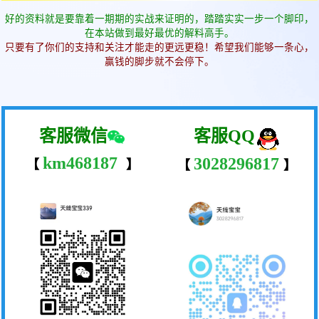
好的资料就是要靠着一期期的实战来证明的，踏踏实实一步一个脚印，
在本站做到最好最优的解料高手。
只要有了你们的支持和关注才能走的更远更稳！希望我们能够一条心，
赢钱的脚步就不会停下。
客服微信
客服
QQ
km468187
3028296817
【
】
【
】