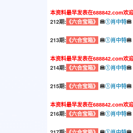
本资料最早发表在688842.com欢
212期:
《六合宝箱》
🍔
①肖中特

213期:
《六合宝箱》
🍔
①肖中特

本资料最早发表在688842.com欢
214期:
《六合宝箱》
🍔
①肖中特

215期:
《六合宝箱》
🍔
①肖中特

本资料最早发表在688842.com欢
216期:
《六合宝箱》
🍔
①肖中特

217期:
《六合宝箱》
🍔
①肖中特
