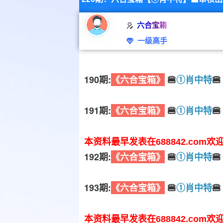
六合宝箱
一级高手
190期:
《六合宝箱》
🍔
①肖中特

191期:
《六合宝箱》
🍔
①肖中特

本资料最早发表在688842.com欢
192期:
《六合宝箱》
🍔
①肖中特

193期:
《六合宝箱》
🍔
①肖中特

本资料最早发表在688842.com欢