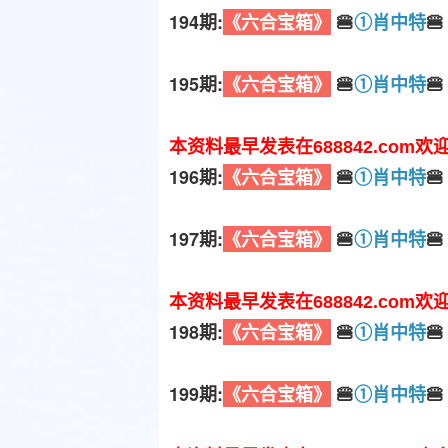
194期:
《六合宝箱》
🍔
①肖中特

195期:
《六合宝箱》
🍔
①肖中特

本资料最早发表在688842.com欢
196期:
《六合宝箱》
🍔
①肖中特

197期:
《六合宝箱》
🍔
①肖中特

本资料最早发表在688842.com欢
198期:
《六合宝箱》
🍔
①肖中特

199期:
《六合宝箱》
🍔
①肖中特
