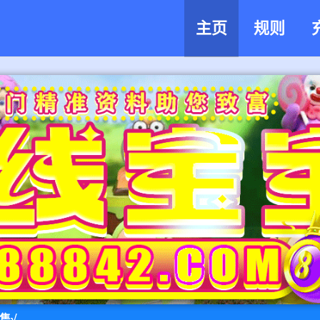
主页
规则
售√