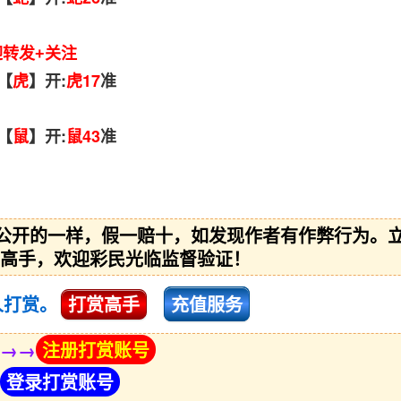
迎转发+关注
【
虎
】开:
虎17
准
【
鼠
】开:
鼠43
准
和公开的一样，假一赔十，如发现作者有作弊行为。
高手，欢迎彩民光临监督验证！
打赏。
打赏高手
充值服务
→→
注册打赏账号
登录打赏账号