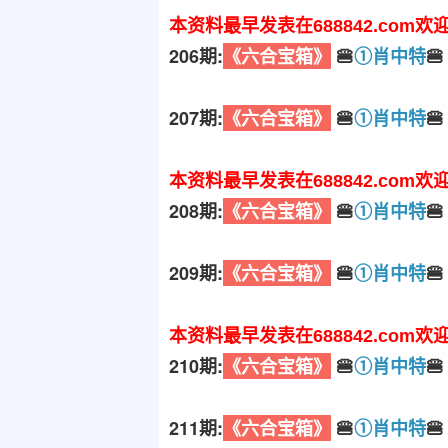
本资料最早发表在688842.com欢
206期:
《六合宝箱》
🍔
①肖中特

207期:
《六合宝箱》
🍔
①肖中特

本资料最早发表在688842.com欢
208期:
《六合宝箱》
🍔
①肖中特

209期:
《六合宝箱》
🍔
①肖中特

本资料最早发表在688842.com欢
210期:
《六合宝箱》
🍔
①肖中特

211期:
《六合宝箱》
🍔
①肖中特
