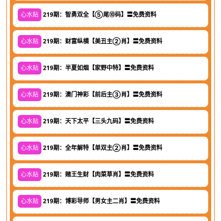
心水贴
219期：智勇双全【⑤尾⑩码】〓免费资料
心水贴
219期：财富纵横【美丑主②肖】〓免费资料
心水贴
219期：半夏如烟【家野中特】〓免费资料
心水贴
219期：澳门神彩【前后主③肖】〓免费资料
心水贴
219期：天下太平【三头九码】〓免费资料
心水贴
219期：全年解特【单双主②肖】〓免费资料
心水贴
219期：赌王生财【肉菜草肖】〓免费资料
心水贴
219期：博彩导师【男女主二肖】〓免费资料