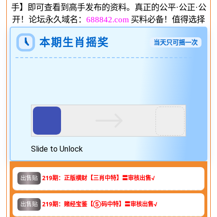
手】即可查看到高手发布的资料。真正的公平·公正·公
开！论坛永久域名：
688842
.com
买料必备！值得选择
本期生肖摇奖
当天只可摇一次
出售贴
219期：正版横财【三肖中特】〓审核出售√
出售贴
219期：赌经宝鉴【⑤码中特】〓审核出售√