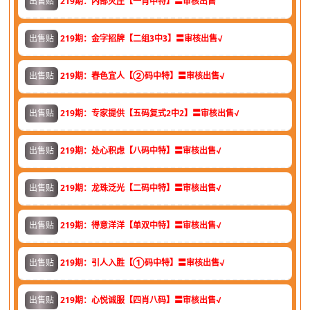
出售贴
219期：内部灭庄【一肖中特】〓审核出售
出售贴
219期：金字招牌【二组3中3】〓审核出售√
出售贴
219期：春色宜人【②码中特】〓审核出售√
出售贴
219期：专家提供【五码复式2中2】〓审核出售√
出售贴
219期：处心积虑【八码中特】〓审核出售√
出售贴
219期：龙珠泛光【二码中特】〓审核出售√
出售贴
219期：得意洋洋【单双中特】〓审核出售√
出售贴
219期：引人入胜【①码中特】〓审核出售√
出售贴
219期：心悦诚服【四肖八码】〓审核出售√