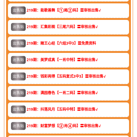
出售贴
219期：能歌善舞【①尾②码】〓审核出售√
出售贴
219期：汇集彩图【三尾六码】〓审核出售√
出售贴
219期：赌王心经【六组3中3】〓免费资料
出售贴
219期：美梦成真【一肖中特】〓审核出售√
出售贴
219期：钱彩两得【五码复式3中3】〓审核出售√
出售贴
219期：满园春色【一肖二码】〓审核出售√
出售贴
219期：抖落风月【五码中特】〓审核出售√
出售贴
219期：财富梦想【②肖④码】〓审核出售√