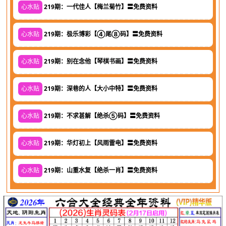
心水贴
219期：一代佳人【梅兰菊竹】〓免费资料
心水贴
219期：极乐博彩【④尾⑧码】〓免费资料
心水贴
219期：别在念他【琴棋书画】〓免费资料
心水贴
219期：深巷的人【大小中特】〓免费资料
心水贴
219期：不求甚解【绝杀⑤码】〓免费资料
心水贴
219期：华灯初上【风雨雷电】〓免费资料
心水贴
219期：山重水复【绝杀一肖】〓免费资料