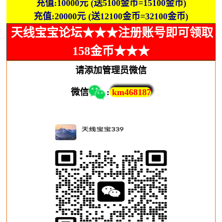
充值:10000元 (送5100金币=15100金币)
充值:20000元 (送12100金币=32100金币)
天线宝宝论坛★★★注册账号即可领取
158金币★★★
请添加管理员微信
微信
:
km468187