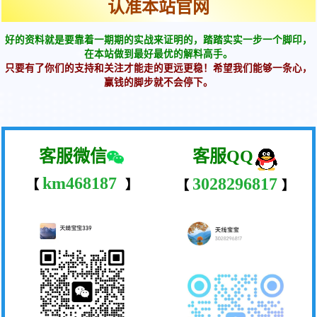
认准本站官网
好的资料就是要靠着一期期的实战来证明的，踏踏实实一步一个脚印，
在本站做到最好最优的解料高手。
只要有了你们的支持和关注才能走的更远更稳！希望我们能够一条心，
赢钱的脚步就不会停下。
客服微信
客服
QQ
km468187
3028296817
【
】
【
】