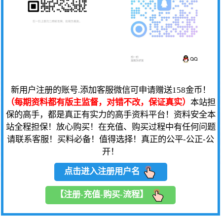
新用户注册的账号.添加客服微信可申请赠送158金币！
（每期资料都有版主监督，对错不改，保证真实）
本站担
保的高手，都是真正有实力的高手资料平台！资料安全本
站全程担保！放心购买！在充值、购买过程中有任何问题
请联系客服！
买料必备！值得选择！真正的公平-公正-公
开！
点击进入注册用户名
【注册-充值-购买-流程】