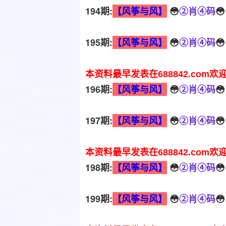
194期:
【风筝与风】
😳
②肖④码

195期:
【风筝与风】
😳
②肖④码

本资料最早发表在688842.com欢
196期:
【风筝与风】
😳
②肖④码

197期:
【风筝与风】
😳
②肖④码

本资料最早发表在688842.com欢
198期:
【风筝与风】
😳
②肖④码

199期:
【风筝与风】
😳
②肖④码
