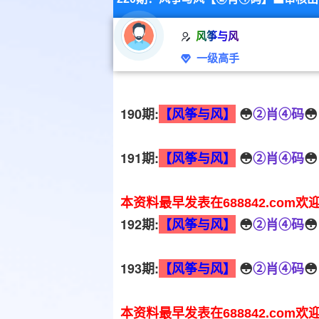
风筝与风
一级高手
190期:
【风筝与风】
😳
②肖④码

191期:
【风筝与风】
😳
②肖④码

本资料最早发表在688842.com欢
192期:
【风筝与风】
😳
②肖④码

193期:
【风筝与风】
😳
②肖④码

本资料最早发表在688842.com欢