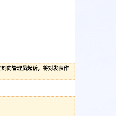
立刻向管理员起诉，将对发表作