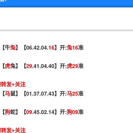
【牛
兔
】【06.42.04.
16
】开:
兔16
准
【
虎
兔】【
29
.41.04.40】开:
虎29
准
迎转发+关注
【
马
鼠】【01.37.07.43】开:
马25
准
【
狗
蛇】【
09
.45.02.14】开:
狗09
准
迎转发+关注