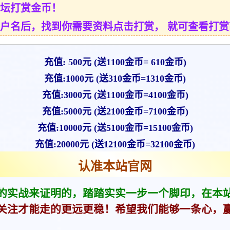
坛打赏金币！
户名后，找到你需要资料点击打赏， 就可查看打
充值: 500元 (送1100金币= 610金币)
充值:1000元 (送310金币=1310金币)
充值:3000元 (送1100金币=4100金币)
充值:5000元 (送2100金币=7100金币)
充值:10000元 (送5100金币=15100金币)
充值:20000元 (送12100金币=32100金币)
认准本站官网
的实战来证明的，踏踏实实一步一个脚印，在本
关注才能走的更远更稳！希望我们能够一条心，