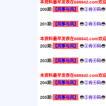
本资料最早发表在688842.com欢
200期:
【风筝与风】
😳
②肖④码

201期:
【风筝与风】
😳
②肖④码

本资料最早发表在688842.com欢
202期:
【风筝与风】
😳
②肖④码

203期:
【风筝与风】
😳
②肖④码

本资料最早发表在688842.com欢
204期:
【风筝与风】
😳
②肖④码

205期:
【风筝与风】
😳
②肖④码
