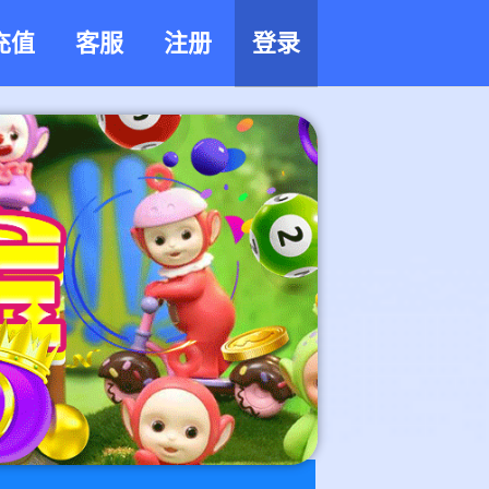
充值
客服
注册
登录