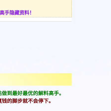
赏高手隐藏资料！
站做到最好最优的解料高手。
赢钱的脚步就不会停下。