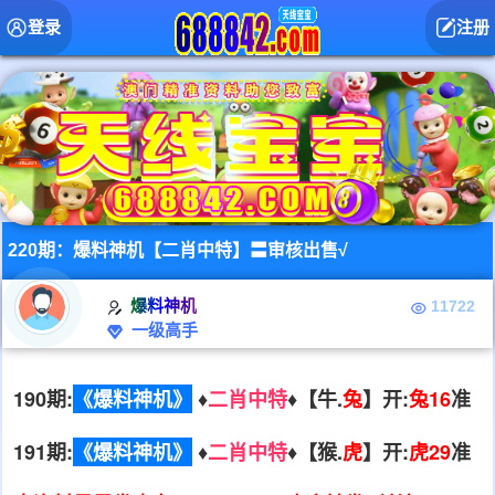
登录
注册
220期：爆料神机【二肖中特】〓审核出售√
爆料神机
11722
一级高手
190期:
《爆料神机》
♦️
二肖中特
♦️【牛.
兔
】开:
兔16
准
191期:
《爆料神机》
♦️
二肖中特
♦️【猴.
虎
】开:
虎29
准