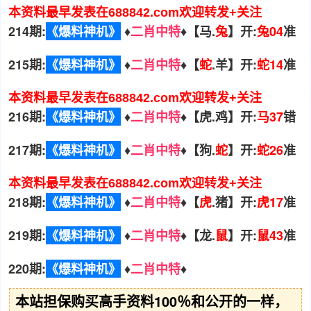
本资料最早发表在688842.com欢迎转发+关注
214期:
《爆料神机》
♦️
二肖中特
♦️【马.
兔
】开:
兔04
准
215期:
《爆料神机》
♦️
二肖中特
♦️【
蛇
.羊】开:
蛇14
准
本资料最早发表在688842.com欢迎转发+关注
216期:
《爆料神机》
♦️
二肖中特
♦️【虎.鸡】开:
马37
错
217期:
《爆料神机》
♦️
二肖中特
♦️【狗.
蛇
】开:
蛇26
准
本资料最早发表在688842.com欢迎转发+关注
218期:
《爆料神机》
♦️
二肖中特
♦️【
虎
.猪】开:
虎17
准
219期:
《爆料神机》
♦️
二肖中特
♦️【龙.
鼠
】开:
鼠43
准
220期:
《爆料神机》
♦️
二肖中特
♦️
本站担保购买高手资料100％和公开的一样，