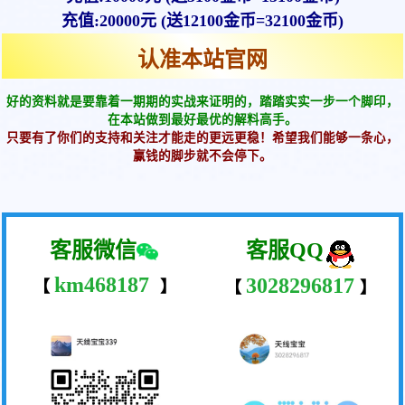
充值:20000元 (送12100金币=32100金币)
认准本站官网
好的资料就是要靠着一期期的实战来证明的，踏踏实实一步一个脚印，
在本站做到最好最优的解料高手。
只要有了你们的支持和关注才能走的更远更稳！希望我们能够一条心，
赢钱的脚步就不会停下。
客服微信
客服
QQ
km468187
3028296817
【
】
【
】