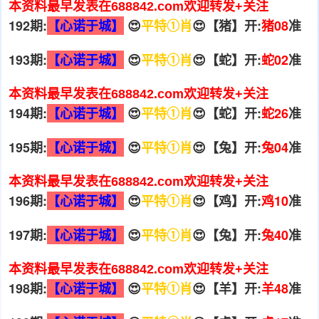
本资料最早发表在688842.com欢迎转发+关注
192期:
【心诺于城】
😍
平特①肖
😍【猪】开:
猪08
准
193期:
【心诺于城】
😍
平特①肖
😍【蛇】开:
蛇02
准
本资料最早发表在688842.com欢迎转发+关注
194期:
【心诺于城】
😍
平特①肖
😍【蛇】开:
蛇26
准
195期:
【心诺于城】
😍
平特①肖
😍【兔】开:
兔04
准
本资料最早发表在688842.com欢迎转发+关注
196期:
【心诺于城】
😍
平特①肖
😍【鸡】开:
鸡10
准
197期:
【心诺于城】
😍
平特①肖
😍【兔】开:
兔40
准
本资料最早发表在688842.com欢迎转发+关注
198期:
【心诺于城】
😍
平特①肖
😍【羊】开:
羊48
准