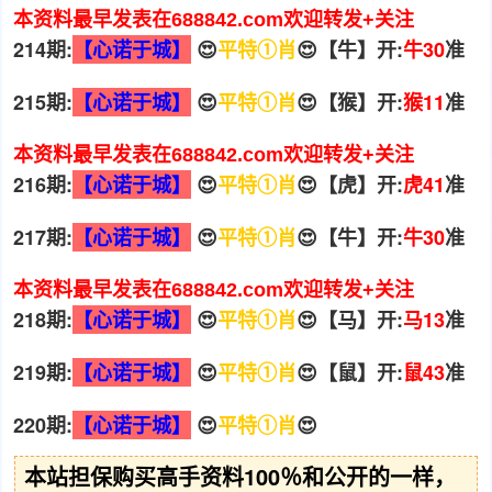
本资料最早发表在688842.com欢迎转发+关注
214期:
【心诺于城】
😍
平特①肖
😍【牛】开:
牛30
准
215期:
【心诺于城】
😍
平特①肖
😍【猴】开:
猴11
准
本资料最早发表在688842.com欢迎转发+关注
216期:
【心诺于城】
😍
平特①肖
😍【虎】开:
虎41
准
217期:
【心诺于城】
😍
平特①肖
😍【牛】开:
牛30
准
本资料最早发表在688842.com欢迎转发+关注
218期:
【心诺于城】
😍
平特①肖
😍【马】开:
马13
准
219期:
【心诺于城】
😍
平特①肖
😍【鼠】开:
鼠43
准
220期:
【心诺于城】
😍
平特①肖
😍
本站担保购买高手资料100％和公开的一样，