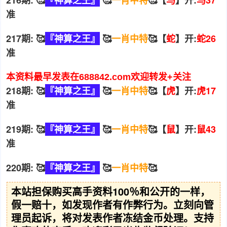
216期: 🥰
『神算之王』
🥰
一肖中特
🥰【
马
】开:
马37
准
217期: 🥰
『神算之王』
🥰
一肖中特
🥰【
蛇
】开:
蛇26
准
本资料最早发表在688842.com欢迎转发+关注
218期: 🥰
『神算之王』
🥰
一肖中特
🥰【
虎
】开:
虎17
准
219期: 🥰
『神算之王』
🥰
一肖中特
🥰【
鼠
】开:
鼠43
准
220期: 🥰
『神算之王』
🥰
一肖中特
🥰
本站担保购买高手资料100％和公开的一样，
假一赔十，如发现作者有作弊行为。立刻向管
理员起诉，将对发表作者冻结金币处理。支持