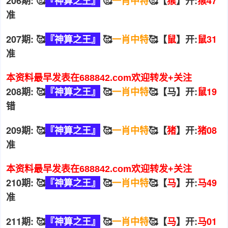
206期: 🥰
『神算之王』
🥰
一肖中特
🥰【
猴
】开:
猴47
准
207期: 🥰
『神算之王』
🥰
一肖中特
🥰【
鼠
】开:
鼠31
准
本资料最早发表在688842.com欢迎转发+关注
208期: 🥰
『神算之王』
🥰
一肖中特
🥰【马】开:
鼠19
错
209期: 🥰
『神算之王』
🥰
一肖中特
🥰【
猪
】开:
猪08
准
本资料最早发表在688842.com欢迎转发+关注
210期: 🥰
『神算之王』
🥰
一肖中特
🥰【
马
】开:
马49
准
211期: 🥰
『神算之王』
🥰
一肖中特
🥰【
马
】开:
马01