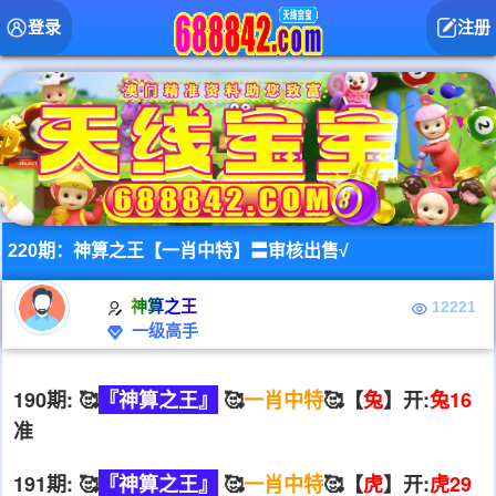
登录
注册
220期：神算之王【一肖中特】〓审核出售√
神算之王
12221
一级高手
190期: 🥰
『神算之王』
🥰
一肖中特
🥰【
兔
】开:
兔16
准
191期: 🥰
『神算之王』
🥰
一肖中特
🥰【
虎
】开:
虎29