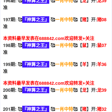
196期: 🥰
『神算之王』
🥰
一肖中特
🥰【
龙
】开:
龙39
准
197期: 🥰
『神算之王』
🥰
一肖中特
🥰【
猪
】开:
猪08
准
本资料最早发表在688842.com欢迎转发+关注
198期: 🥰
『神算之王』
🥰
一肖中特
🥰【
鼠
】开:
鼠07
准
199期: 🥰
『神算之王』
🥰
一肖中特
🥰【
羊
】开:
羊36
准
本资料最早发表在688842.com欢迎转发+关注
200期: 🥰
『神算之王』
🥰
一肖中特
🥰【
龙
】开:
龙39
准
201期: 🥰
『神算之王』
🥰
一肖中特
🥰【
猪
】开:
猪32