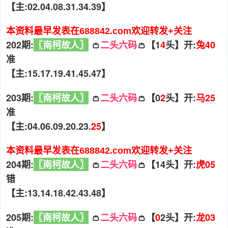
【主:02.04.08.31.34.39】
本资料最早发表在688842.com欢迎转发+关注
202期:
〖南柯故人〗
👛
二头六码
👛【1
4
头】开:
兔40
准
【主:15.17.19.41.45.47】
203期:
〖南柯故人〗
👛
二头六码
👛【0
2
头】开:
马25
准
【主:04.06.09.20.23.
25
】
本资料最早发表在688842.com欢迎转发+关注
204期:
〖南柯故人〗
👛
二头六码
👛【14头】开:
虎05
错
【主:13.14.18.42.43.48】
205期:
〖南柯故人〗
👛
二头六码
👛【
0
2头】开:
龙03