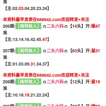
准
【主:02.
03
.04.20.23.24】
本资料最早发表在688842.com欢迎转发+关注
206期:
〖南柯故人〗
👛
二头六码
👛【1
4
头】开:
猴47
准
【主:13.14.16.42.45.
47
】
207期:
〖南柯故人〗
👛
二头六码
👛【0
3
头】开:
鼠31
准
【主:01.03.09.
31
.34.37】
本资料最早发表在688842.com欢迎转发+关注
208期:
〖南柯故人〗
👛
二头六码
👛【
1
2头】开:
鼠19
准
【主:10.18.
19
.21.22.24】