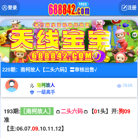
登录
注册
220期：南柯故人【二头六码】〓审核出售√
南柯故人
7616
一级高手
193期:
〖南柯故人〗
👛
二头六码
👛【
0
1头】开:
狗09
准
【主:06.07.
09
.10.11.12】