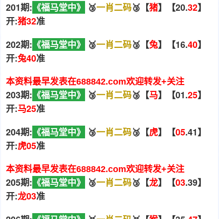
201期:
《福马堂中》
🥉
一肖二码
🥉【
猪
】【20.
32
】
开:
猪32
准
202期:
《福马堂中》
🥉
一肖二码
🥉【
兔
】【16.
40
】
开:
兔40
准
本资料最早发表在688842.com欢迎转发+关注
203期:
《福马堂中》
🥉
一肖二码
🥉【
马
】【01.
25
】
开:
马25
准
204期:
《福马堂中》
🥉
一肖二码
🥉【
虎
】【
05
.41】
开:
虎05
准
本资料最早发表在688842.com欢迎转发+关注
205期:
《福马堂中》
🥉
一肖二码
🥉【
龙
】【
03
.39】
开:
龙03
准