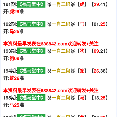
191期:
《福马堂中》
🥉
一肖二码
🥉【
虎
】【
29
.41】
开:
虎29
准
192期:
《福马堂中》
🥉
一肖二码
🥉【
马
】【01.
25
】
开:
马25
准
本资料最早发表在688842.com欢迎转发+关注
193期:
《福马堂中》
🥉
一肖二码
🥉【
狗
】【
09
.21】
开:
狗09
准
194期:
《福马堂中》
🥉
一肖二码
🥉【
蛇
】【
26
.38】
开:
蛇26
准
本资料最早发表在688842.com欢迎转发+关注
195期:
《福马堂中》
🥉
一肖二码
🥉【
马
】【13.
25
】
开:
马25
准