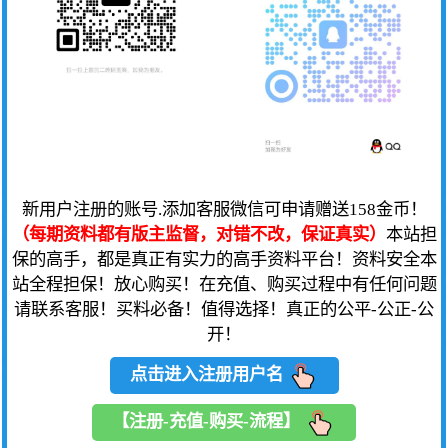
新用户注册的账号.添加客服微信可申请赠送158金币！
（每期资料都有版主监督，对错不改，保证真实）
本站担
保的高手，都是真正有实力的高手资料平台！资料安全本
站全程担保！放心购买！在充值、购买过程中有任何问题
请联系客服！
买料必备！值得选择！真正的公平-公正-公
开！
点击进入注册用户名
【注册-充值-购买-流程】