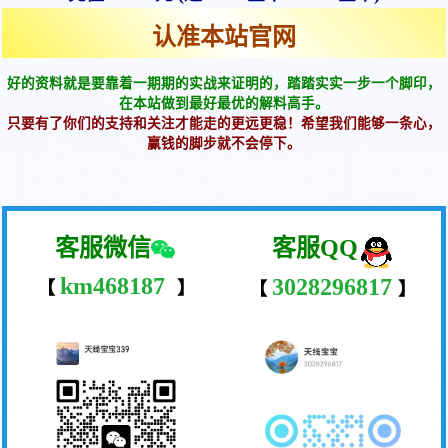
认准本站官网
好的资料就是要靠着一期期的实战来证明的，踏踏实实一步一个脚印，
在本站做到最好最优的解料高手。
只要有了你们的支持和关注才能走的更远更稳！希望我们能够一条心，
赢钱的脚步就不会停下。
客服微信
客服
QQ
km468187
3028296817
【
】
【
】