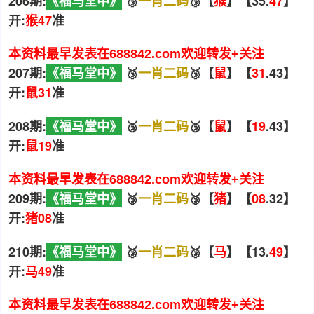
206期:
《福马堂中》
🥉
一肖二码
🥉【
猴
】【35.
47
】
开:
猴47
准
本资料最早发表在688842.com欢迎转发+关注
207期:
《福马堂中》
🥉
一肖二码
🥉【
鼠
】【
31
.43】
开:
鼠31
准
208期:
《福马堂中》
🥉
一肖二码
🥉【
鼠
】【
19
.43】
开:
鼠19
准
本资料最早发表在688842.com欢迎转发+关注
209期:
《福马堂中》
🥉
一肖二码
🥉【
猪
】【
08
.32】
开:
猪08
准
210期:
《福马堂中》
🥉
一肖二码
🥉【
马
】【13.
49
】
开:
马49
准
本资料最早发表在688842.com欢迎转发+关注