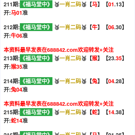
211期:
《福马堂中》
🥉
一肖二码
🥉【
马
】【
01
.13】
开:
马01
准
212期:
《福马堂中》
🥉
一肖二码
🥉【
牛
】【
06
.30】
开:
牛06
准
本资料最早发表在688842.com欢迎转发+关注
213期:
《福马堂中》
🥉
一肖二码
🥉【
猴
】【23.
35
】
开:
猴35
准
214期:
《福马堂中》
🥉
一肖二码
🥉【
兔
】【
04
.28】
开:
兔04
准
本资料最早发表在688842.com欢迎转发+关注
215期:
《福马堂中》
🥉
一肖二码
🥉【
蛇
】【
14
.38】
开:
蛇14
准