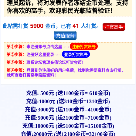
理员起诉，将对发表作者冻结金币处理。支持
你喜欢的高手，欢迎彩民光临监督验证！
5900
41
此帖需打赏
金币，已有
人打赏。
打赏高手
充值服务
第①步骤：
未注册账号点击这里→→
注册打赏账号
第②步骤：
注册好这里登录→→
登录打赏账号
第③步骤：
联系论坛管理充值论坛打赏金币！
第④步骤：
登录到你注册好的用户名后，找到你需要资料点击打赏，
就可查看打赏高手隐藏资料！
充值: 500元 (送1100金币= 610金币)
充值:1000元 (送310金币=1310金币)
充值:3000元 (送1100金币=4100金币)
充值:5000元 (送2100金币=7100金币)
充值:10000元 (送5100金币=15100金币)
充值:20000元 (送12100金币=32100金币)