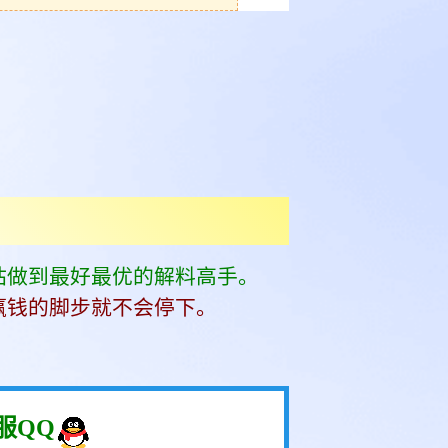
站做到最好最优的解料高手。
赢钱的脚步就不会停下。
服
QQ