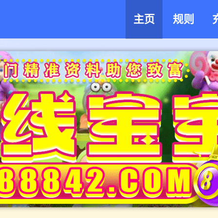
主页
规则