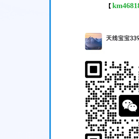
km4681
【