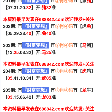
201期: ⛩️
『财富梦想』
⛩️
②肖④码
⛩️【鼠
猪
】
【07.31.20.
32
】开:
猪32
准
本资料最早发表在688842.com欢迎转发+关注
202期: ⛩️
『财富梦想』
⛩️
②肖④码
⛩️【虎
兔
】
【05.29.28.
40
】开:
兔40
准
203期: ⛩️
『财富梦想』
⛩️
②肖④码
⛩️【
马
猪】
【13.
25
.08.32】开:
马25
准
本资料最早发表在688842.com欢迎转发+关注
204期: ⛩️
『财富梦想』
⛩️
②肖④码
⛩️【
虎
鸡】
【
05
.41.10.34】开:
虎05
准
205期: ⛩️
『财富梦想』
⛩️
②肖④码
⛩️【
龙
牛】
【
03
.15.06.42】开:
龙03
准
本资料最早发表在688842.com欢迎转发+关注