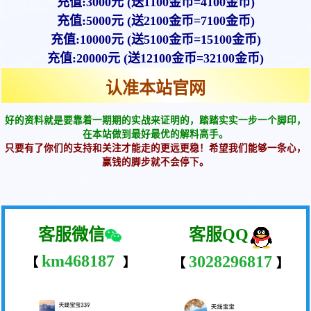
充值:3000元 (送1100金币=4100金币)
充值:5000元 (送2100金币=7100金币)
充值:10000元 (送5100金币=15100金币)
充值:20000元 (送12100金币=32100金币)
认准本站官网
好的资料就是要靠着一期期的实战来证明的，踏踏实实一步一个脚印，
在本站做到最好最优的解料高手。
只要有了你们的支持和关注才能走的更远更稳！希望我们能够一条心，
赢钱的脚步就不会停下。
客服微信
客服
QQ
km468187
3028296817
【
】
【
】