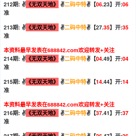
212期: ✌️
《无双天地》
✌️
二码中特
✌️【
06
.23】开:
06
准
213期: ✌️
《无双天地》
✌️
二码中特
✌️【27.
35
】开:
35
准
本资料最早发表在688842.com欢迎转发+关注
214期: ✌️
《无双天地》
✌️
二码中特
✌️【
04
.49】开:
04
准
215期: ✌️
《无双天地》
✌️
二码中特
✌️【
14
.44】开:
14
准
本资料最早发表在688842.com欢迎转发+关注
216期: ✌️
《无双天地》
✌️
二码中特
✌️【
37
.41】开:
37
准