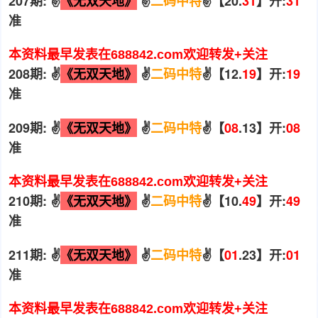
207期: ✌️
《无双天地》
✌️
二码中特
✌️【20.
31
】开:
31
准
本资料最早发表在688842.com欢迎转发+关注
208期: ✌️
《无双天地》
✌️
二码中特
✌️【12.
19
】开:
19
准
209期: ✌️
《无双天地》
✌️
二码中特
✌️【
08
.13】开:
08
准
本资料最早发表在688842.com欢迎转发+关注
210期: ✌️
《无双天地》
✌️
二码中特
✌️【10.
49
】开:
49
准
211期: ✌️
《无双天地》
✌️
二码中特
✌️【
01
.23】开:
01
准
本资料最早发表在688842.com欢迎转发+关注