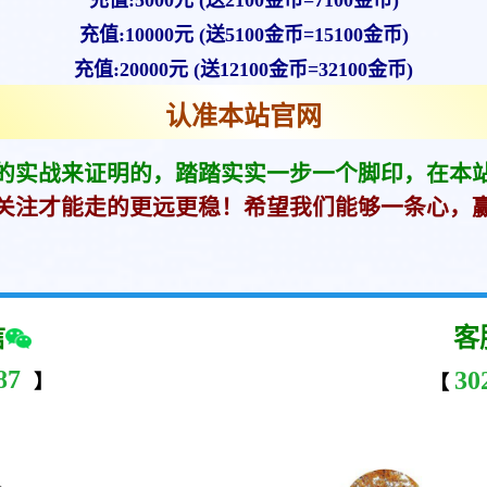
充值:10000元 (送5100金币=15100金币)
充值:20000元 (送12100金币=32100金币)
认准本站官网
的实战来证明的，踏踏实实一步一个脚印，在本
关注才能走的更远更稳！希望我们能够一条心，
信
客
87
30
】
【