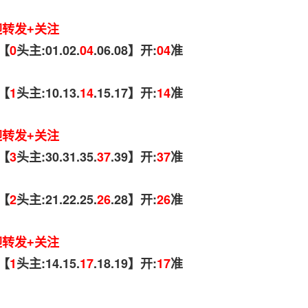
迎转发+关注
【
0
头主:01.02.
04
.06.08】开:
04
准
【
1
头主:10.13.
14
.15.17】开:
14
准
迎转发+关注
【
3
头主:30.31.35.
37
.39】开:
37
准
【
2
头主:21.22.25.
26
.28】开:
26
准
迎转发+关注
【
1
头主:14.15.
17
.18.19】开:
17
准