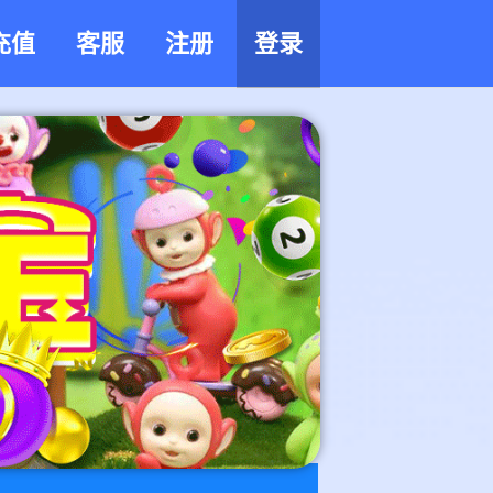
充值
客服
注册
登录