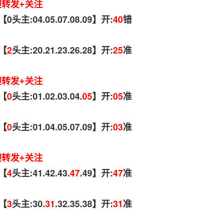
迎转发+关注
【0头主:04.05.07.08.09】开:
40
错
【
2
头主:20.21.23.26.28】开:
25
准
迎转发+关注
【
0
头主:01.02.03.04.
05
】开:
05
准
【
0
头主:01.04.05.07.09】开:
03
准
迎转发+关注
【
4
头主:41.42.43.
47
.49】开:
47
准
【
3
头主:30.
31
.32.35.38】开:
31
准