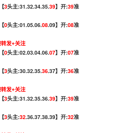
【
3
头主:31.32.34.35.
39
】开:
39
准
【
0
头主:01.05.06.
08
.09】开:
08
准
迎转发+关注
【
0
头主:02.03.04.06.
07
】开:
07
准
【
3
头主:30.32.35.
36
.37】开:
36
准
迎转发+关注
【
3
头主:31.32.35.36.
39
】开:
39
准
【
3
头主:
32
.36.37.38.39】开:
32
准