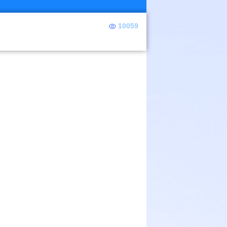
10059