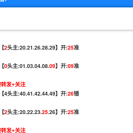
【
2
头主:20.21.26.28.29】开:
25
准
【
0
头主:01.03.04.08.
09
】开:
09
准
迎转发+关注
【4头主:40.41.42.44.49】开:
26
错
【
2
头主:20.22.23.
25
.26】开:
25
准
迎转发+关注