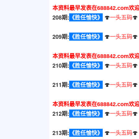
本资料最早发表在688842.com欢
208期:
《胜任愉快》
🍄
一头五码

209期:
《胜任愉快》
🍄
一头五码

本资料最早发表在688842.com欢
210期:
《胜任愉快》
🍄
一头五码

211期:
《胜任愉快》
🍄
一头五码

本资料最早发表在688842.com欢
212期:
《胜任愉快》
🍄
一头五码

213期:
《胜任愉快》
🍄
一头五码
🍄