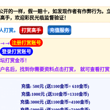
和公开的一样，假一赔十，如发现作者有作弊行为。
高手，欢迎彩民光临监督验证！
人打赏。
打赏高手
充值服务
→→
注册打赏账号
登录打赏账号
坛打赏金币！
户名后，找到你需要资料点击打赏， 就可查看打
充值: 500元 (送1100金币= 610金币)
充值:1000元 (送310金币=1310金币)
充值:3000元 (送1100金币=4100金币)
充值:5000元 (送2100金币=7100金币)