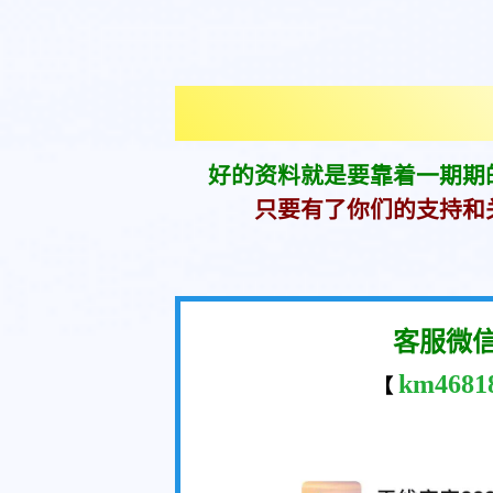
好的资料就是要靠着一期期
只要有了你们的支持和
客服微
km4681
【