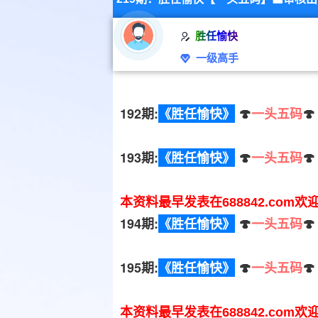
胜任愉快
一级高手
192期:
《胜任愉快》
🍄
一头五码

193期:
《胜任愉快》
🍄
一头五码

本资料最早发表在688842.com欢
194期:
《胜任愉快》
🍄
一头五码
🍄
195期:
《胜任愉快》
🍄
一头五码

本资料最早发表在688842.com欢