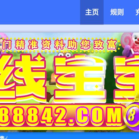
主页
规则
售√